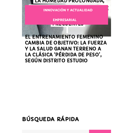
LA HUMEDAD PROLONGADA,
CLAVES PARA PREVENIR UNA DE
INNOVACIÓN Y ACTUALIDAD
LAS INFECCIONES MÁS
EMPRESARIAL
FRECUENTES
EL ENTRENAMIENTO FEMENINO
CAMBIA DE OBJETIVO: LA FUERZA
Y LA SALUD GANAN TERRENO A
LA CLÁSICA ‘PÉRDIDA DE PESO’,
SEGÚN DISTRITO ESTUDIO
BÚSQUEDA RÁPIDA