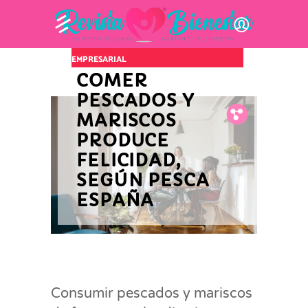
INNOVACIÓN Y ACTUALIDAD
EMPRESARIAL
COMER
PESCADOS Y
Fb.
Tw.
Pin.
MARISCOS
PRODUCE
FELICIDAD,
SEGÚN PESCA
ESPAÑA
Consumir pescados y mariscos