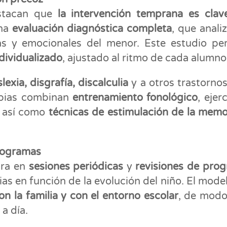
estacan que
la intervención temprana es clav
una
evaluación diagnóstica completa
, que analiz
icas y emocionales del menor. Este estudio pe
dividualizado
, ajustado al ritmo de cada alumno
slexia, disgrafía, discalculia
y a otros trastorno
rapias combinan
entrenamiento fonológico
, ejer
, así como
técnicas de estimulación de la memo
programas
ura en
sesiones periódicas
y
revisiones de prog
gias en función de la evolución del niño. El mode
n la familia y con el entorno escolar
, de mod
 a día.