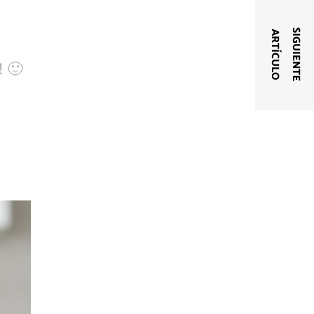
S
I
G
U
I
E
N
T
E
A
R
T
Í
C
U
L
O
! 🙂