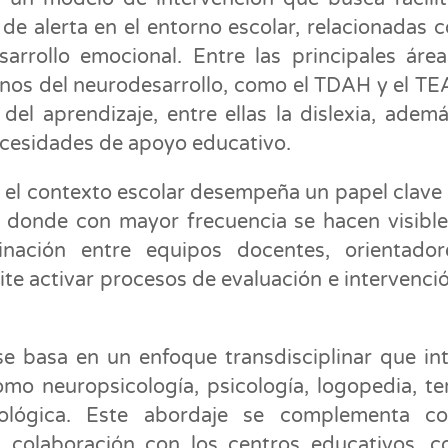
 de alerta en el entorno escolar, relacionadas c
sarrollo emocional. Entre las principales áre
rnos del neurodesarrollo, como el TDAH y el TEA
 del aprendizaje, entre ellas la dislexia, adem
necesidades de apoyo educativo.
el contexto escolar desempeña un papel clave 
cio donde con mayor frecuencia se hacen visible
dinación entre equipos docentes, orientado
ite activar procesos de evaluación e intervenci
se basa en un enfoque transdisciplinar que in
omo neuropsicología, psicología, logopedia, te
urológica. Este abordaje se complementa co
la colaboración con los centros educativos, c