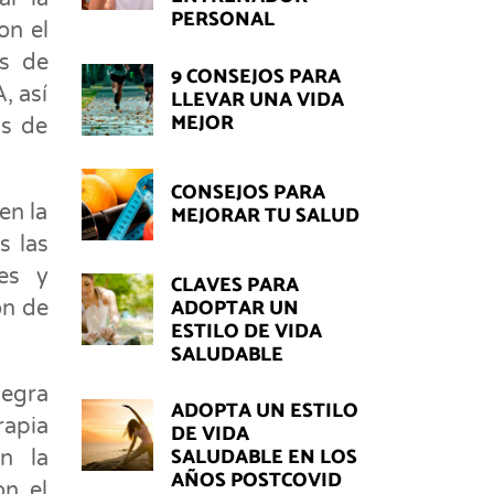
PERSONAL
on el
as de
9 CONSEJOS PARA
, así
LLEVAR UNA VIDA
MEJOR
ás de
CONSEJOS PARA
en la
MEJORAR TU SALUD
s las
res y
CLAVES PARA
ADOPTAR UN
ón de
ESTILO DE VIDA
SALUDABLE
tegra
ADOPTA UN ESTILO
rapia
DE VIDA
SALUDABLE EN LOS
n la
AÑOS POSTCOVID
on el