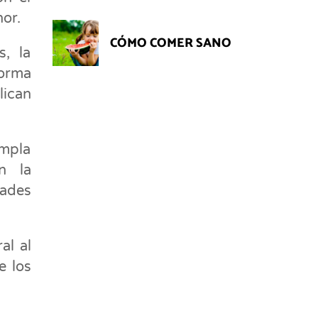
or.
CÓMO COMER SANO
s, la
forma
lican
mpla
n la
dades
al al
e los