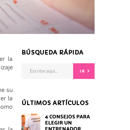
BÚSQUEDA RÁPIDA
er la
Search
izaje
IR
for:
e su
er la
ÚLTIMOS ARTÍCULOS
 como
4 CONSEJOS PARA
ELEGIR UN
ENTRENADOR
ar la