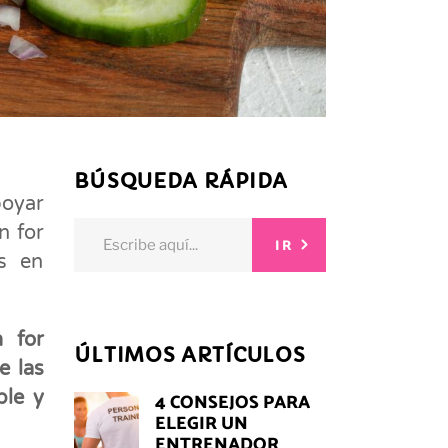
BÚSQUEDA RÁPIDA
poyar
Search
n for
IR
for:
es en
n for
ÚLTIMOS ARTÍCULOS
e las
ble y
4 CONSEJOS PARA
ELEGIR UN
ENTRENADOR