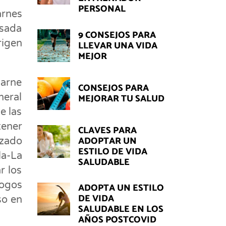
PERSONAL
arnes
sada
9 CONSEJOS PARA
rigen
LLEVAR UNA VIDA
MEJOR
carne
CONSEJOS PARA
neral
MEJORAR TU SALUD
e las
tener
CLAVES PARA
ADOPTAR UN
izado
ESTILO DE VIDA
la-La
SALUDABLE
r los
ogos
ADOPTA UN ESTILO
DE VIDA
so en
SALUDABLE EN LOS
AÑOS POSTCOVID