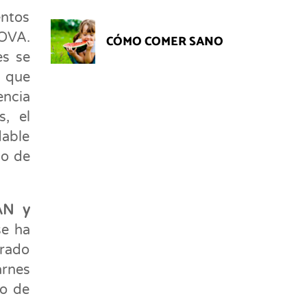
ntos
NOVA.
CÓMO COMER SANO
es se
s que
encia
s, el
dable
go de
PAN y
se ha
grado
arnes
mo de