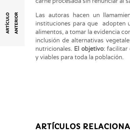
carne procesada sin renunciar al s
Las autoras hacen un llamamient
R
A
R
T
Í
C
U
L
O
A
N
T
E
R
I
O
instituciones para que adopten 
alimentos, a tomar la evidencia c
inclusión de alternativas vegetale
nutricionales.
El objetivo
: facilit
y viables para toda la población.
ARTÍCULOS RELACION