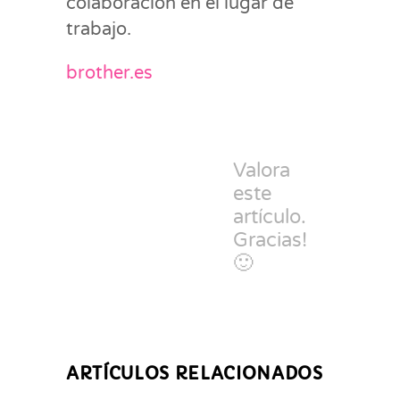
colaboración en el lugar de
trabajo.
brother.es
Valora
este
artículo.
Gracias!
🙂
ARTÍCULOS RELACIONADOS