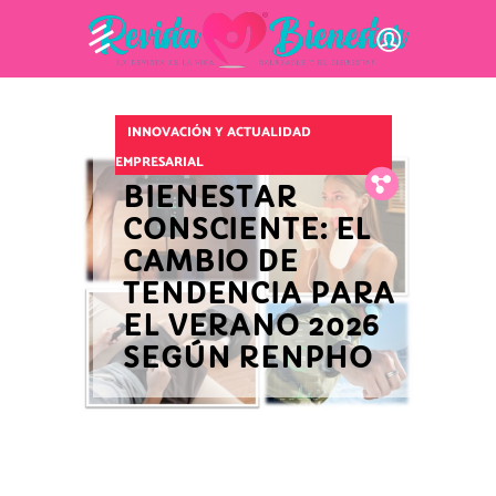
INNOVACIÓN Y ACTUALIDAD
EMPRESARIAL
Fb.
Tw.
Pin.
BIENESTAR
CONSCIENTE: EL
CAMBIO DE
TENDENCIA PARA
EL VERANO 2026
SEGÚN RENPHO