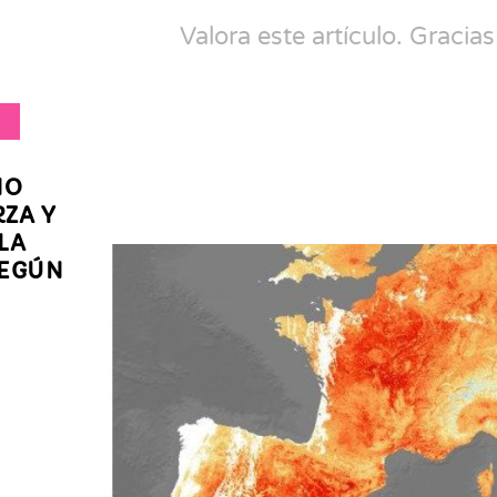
Valora este artículo. Gracias
ADOS
NO
RZA Y
LA
SEGÚN