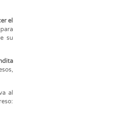
er el
ara
re su
dita
esos,
va al
reso: