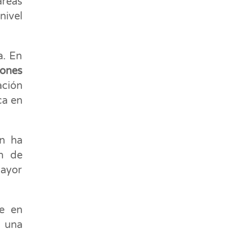
áreas
nivel
a. En
iones
ción
ca en
ón ha
n de
mayor
te en
r una