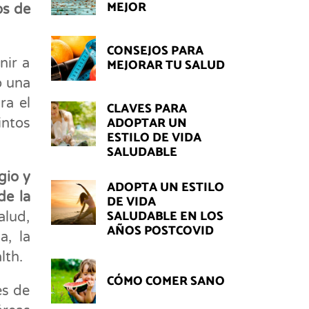
MEJOR
os de
CONSEJOS PARA
nir a
MEJORAR TU SALUD
o una
ra el
CLAVES PARA
ADOPTAR UN
intos
ESTILO DE VIDA
SALUDABLE
gio y
ADOPTA UN ESTILO
de la
DE VIDA
SALUDABLE EN LOS
alud,
AÑOS POSTCOVID
a, la
lth.
CÓMO COMER SANO
es de