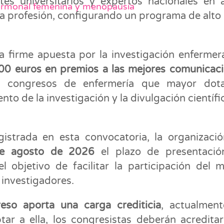
ntes universitarios y expertos nacionales en 
ormonal femenina y menopausia
 la profesión, configurando un programa de alto 
 firme apuesta por la investigación enfermer
000 euros en premios a las mejores comunicac
os congresos de enfermería que mayor dota
to de la investigación y la divulgación científi
gistrada en esta convocatoria, la organizaci
de agosto de 2026
el plazo de presentació
l objetivo de facilitar la participación del 
 investigadores.
reso aporta una carga crediticia
, actualmen
tar a ella, los congresistas deberán acredita