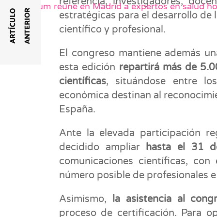
referencia, investigadores, doce
Postgradum reúne en Madrid a expertos en salud h
R
A
R
T
Í
C
U
L
O
A
N
T
E
R
I
O
estratégicas para el desarrollo de
científico y profesional.
El congreso mantiene además una
esta edición
repartirá más de 5.
científicas
, situándose entre l
económica destinan al reconocimien
España.
Ante la elevada participación re
decidido ampliar
hasta el 31 
comunicaciones científicas, con e
número posible de profesionales e
Asimismo,
la asistencia al cong
proceso de certificación. Para op