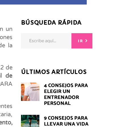
BÚSQUEDA RÁPIDA
on un
Search
iones
IR
for:
de la
 2 de
ÚLTIMOS ARTÍCULOS
l de
PARA
4 CONSEJOS PARA
ELEGIR UN
ENTRENADOR
PERSONAL
entes
aria,
9 CONSEJOS PARA
ento,
LLEVAR UNA VIDA