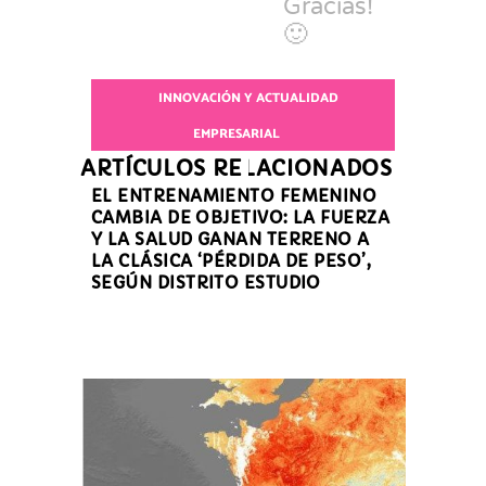
Gracias!
🙂
INNOVACIÓN Y ACTUALIDAD
EMPRESARIAL
ARTÍCULOS RELACIONADOS
EL ENTRENAMIENTO FEMENINO
CAMBIA DE OBJETIVO: LA FUERZA
Y LA SALUD GANAN TERRENO A
LA CLÁSICA ‘PÉRDIDA DE PESO’,
SEGÚN DISTRITO ESTUDIO