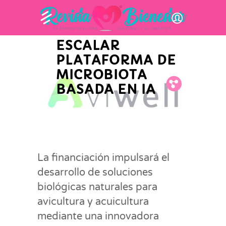
INVERSIÓN DE 11
MILLONES DE
EUROS PARA
ESCALAR
PLATAFORMA DE
MICROBIOTA
Fb.
Tw.
Pin.
BASADA EN IA
La financiación impulsará el
desarrollo de soluciones
biológicas naturales para
avicultura y acuicultura
mediante una innovadora