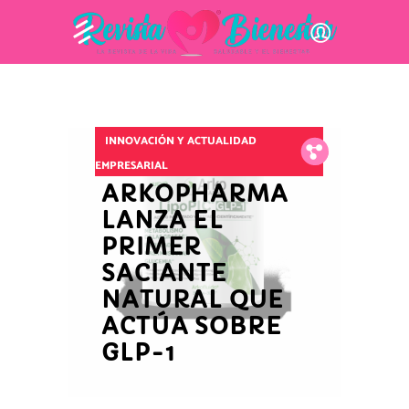
INNOVACIÓN Y ACTUALIDAD
Fb.
Tw.
Pin.
EMPRESARIAL
ARKOPHARMA
LANZA EL
PRIMER
SACIANTE
NATURAL QUE
ACTÚA SOBRE
GLP-1