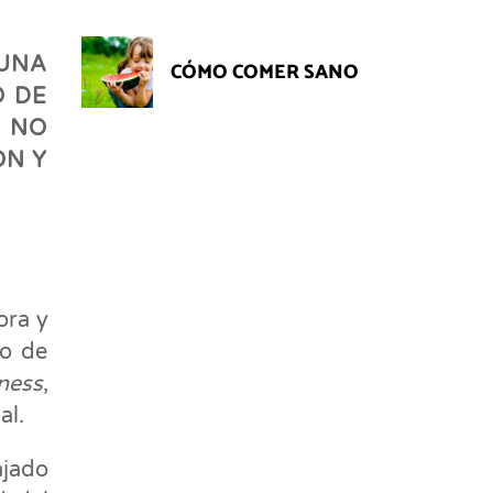
UNA
CÓMO COMER SANO
O DE
 NO
ÓN Y
ora y
co de
ness
,
al.
ajado