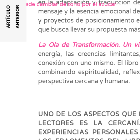
en la adaptación y traducción de
La piel puede cambiar de tono por el azúcar
R
A
R
T
Í
C
U
L
O
A
N
T
E
R
I
O
mensaje y la esencia emocional del 
y proyectos de posicionamiento e
que busca llevar su propuesta más 
La Ola de Transformación. Un via
energía, las creencias limitante
conexión con uno mismo. El libro in
combinando espiritualidad, refle
perspectiva cercana y humana.
UNO DE LOS ASPECTOS QUE
LECTORES ES LA CERCAN
EXPERIENCIAS PERSONALES