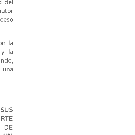
d del
autor
ceso
on la
 y la
undo,
e una
 SUS
RTE
O DE