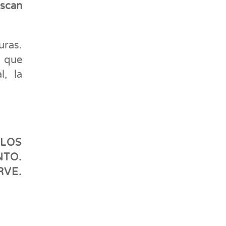
scan
uras.
, que
l, la
 LOS
NTO.
RVE.