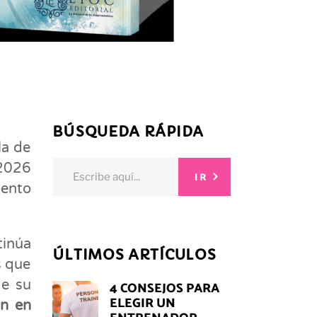
BÚSQUEDA RÁPIDA
la de
Search
 2026
IR
for:
iento
tinúa
ÚLTIMOS ARTÍCULOS
s que
de su
4 CONSEJOS PARA
ELEGIR UN
ón en