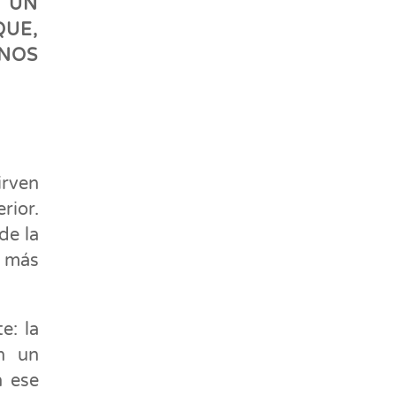
R UN
QUE,
NOS
irven
rior.
de la
 más
e: la
n un
n ese