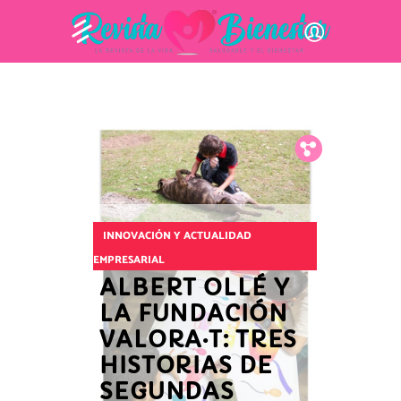
Fb.
Tw.
Pin.
INNOVACIÓN Y ACTUALIDAD
EMPRESARIAL
ALBERT OLLÉ Y
LA FUNDACIÓN
VALORA·T: TRES
HISTORIAS DE
SEGUNDAS