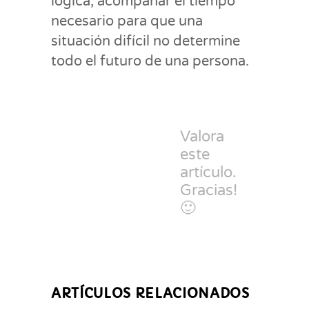
lógica, acompañar el tiempo
necesario para que una
situación difícil no determine
todo el futuro de una persona.
Valora
este
artículo.
Gracias!
🙂
ARTÍCULOS RELACIONADOS