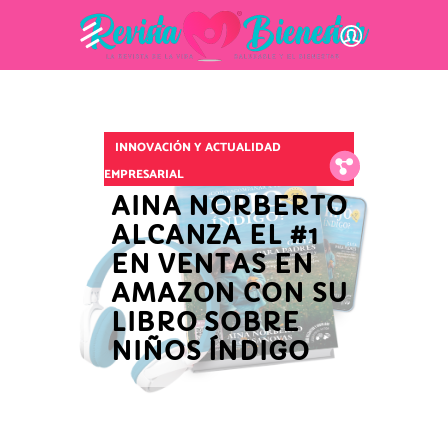
INNOVACIÓN Y ACTUALIDAD
Fb.
Tw.
Pin.
EMPRESARIAL
AINA NORBERTO
ALCANZA EL #1
EN VENTAS EN
AMAZON CON SU
LIBRO SOBRE
NIÑOS ÍNDIGO