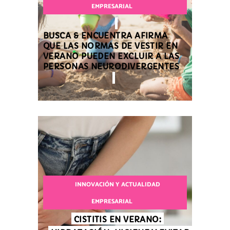
EMPRESARIAL
BUSCA & ENCUENTRA AFIRMA
QUE LAS NORMAS DE VESTIR EN
VERANO PUEDEN EXCLUIR A LAS
PERSONAS NEURODIVERGENTES
INNOVACIÓN Y ACTUALIDAD
EMPRESARIAL
CISTITIS EN VERANO: