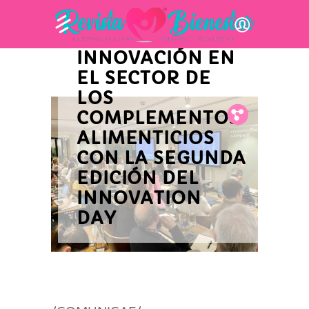
AFEPADI
IMPULSA LA
INNOVACIÓN EN
EL SECTOR DE
LOS
COMPLEMENTOS
Fb.
Tw.
Pin.
ALIMENTICIOS
CON LA SEGUNDA
EDICIÓN DEL
INNOVATION
DAY