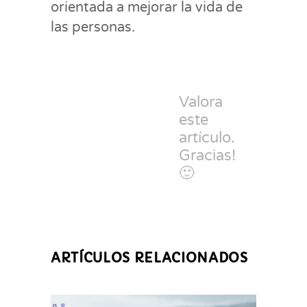
orientada a mejorar la vida de
las personas.
Valora
este
artículo.
Gracias!
🙂
ARTÍCULOS RELACIONADOS