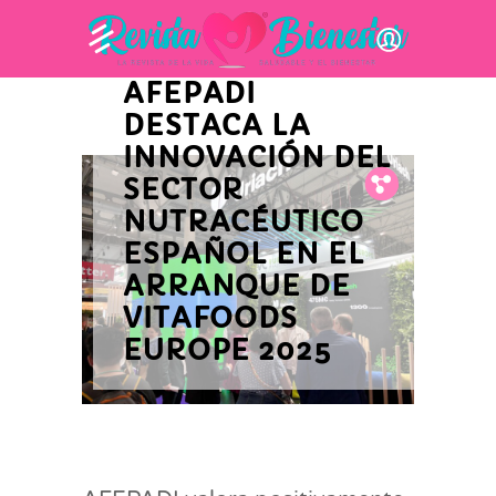
INNOVACIÓN Y ACTUALIDAD
EMPRESARIAL
AFEPADI
DESTACA LA
INNOVACIÓN DEL
SECTOR
Fb.
Tw.
Pin.
NUTRACÉUTICO
ESPAÑOL EN EL
ARRANQUE DE
VITAFOODS
EUROPE 2025