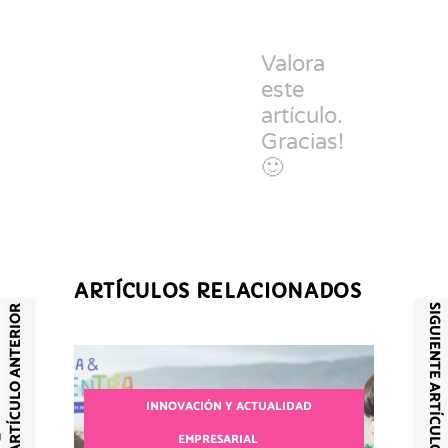
Valora
este
artículo.
Gracias!
🙂
ARTÍCULOS RELACIONADOS
SIGUIENTE ARTÍCULO
ARTÍCULO ANTERIOR
INNOVACIÓN Y ACTUALIDAD
ÓN
EMPRESARIAL