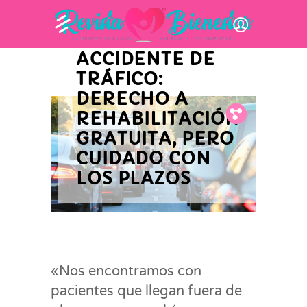
INNOVACIÓN Y ACTUALIDAD
EMPRESARIAL
ACCIDENTE DE
TRÁFICO:
DERECHO A
REHABILITACIÓN
Fb.
Tw.
Pin.
GRATUITA, PERO
CUIDADO CON
LOS PLAZOS
«Nos encontramos con
pacientes que llegan fuera de